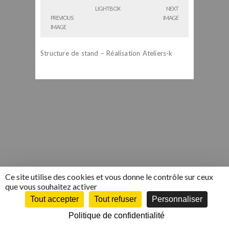
LIGHTBOX
NEXT
PREVIOUS
IMAGE
IMAGE
Structure de stand – Réalisation Ateliers-k
Ce site utilise des cookies et vous donne le contrôle sur ceux
que vous souhaitez activer
Tout accepter
Tout refuser
Personnaliser
COPYRIGHT 2015 - ATELIERS K
MENTIONS LÉGALES
-
POLITIQUE DE
CONFIDENTIALITÉ
- CRÉATION DE SITE INTERNET :
MEDIAPILOTE
Politique de confidentialité
NORMANDIE