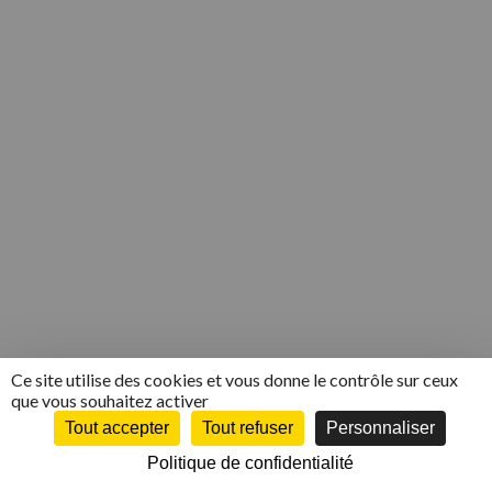
Ce site utilise des cookies et vous donne le contrôle sur ceux
que vous souhaitez activer
Tout accepter
Tout refuser
Personnaliser
COPYRIGHT 2015 - ATELIERS K
MENTIONS LÉGALES
-
POLITIQUE DE
CONFIDENTIALITÉ
- CRÉATION DE SITE INTERNET :
MEDIAPILOTE
Politique de confidentialité
NORMANDIE