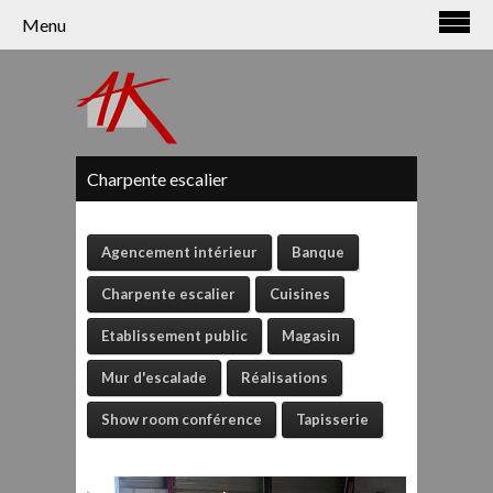
Panneau de gestion des cookies
Menu
Charpente escalier
Agencement intérieur
Banque
Charpente escalier
Cuisines
Etablissement public
Magasin
Mur d'escalade
Réalisations
Show room conférence
Tapisserie